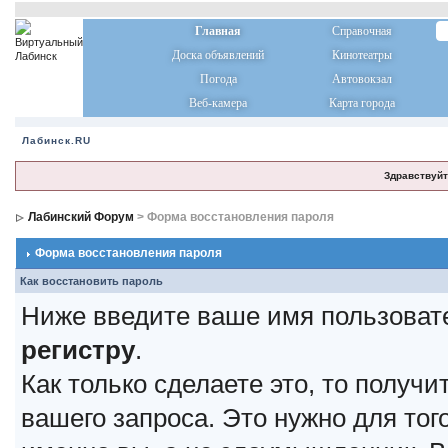
Главная
Справочная
Доска объявлений
Кинотеатры
Погода
Автовокзал
Веб-камера
Карта города
Лабинск.RU
Здравствуйт
Лабинский Форум
> Форма восстановления пароля
Форма восстановления пароля
Как восстановить пароль
Ниже введите ваше имя пользоват
регистру
.
Как только сделаете это, то получ
вашего запроса. Это нужно для тог