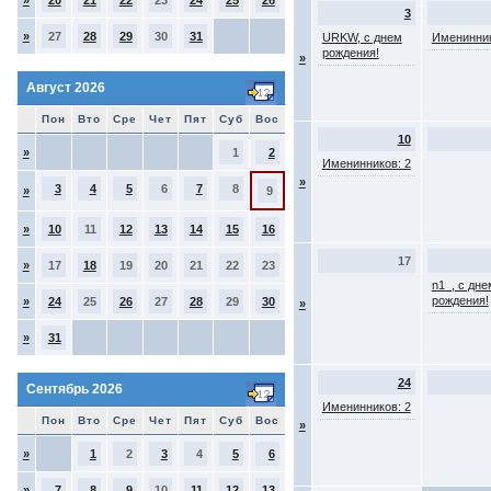
»
20
21
22
23
24
25
26
3
»
27
28
29
30
31
URKW, с днем
Именинник
рождения!
»
Август 2026
Пон
Вто
Сре
Чет
Пят
Суб
Вос
10
»
1
2
Именинников: 2
»
3
4
5
6
7
8
»
9
»
10
11
12
13
14
15
16
17
»
17
18
19
20
21
22
23
n1_, с дне
рождения!
»
24
25
26
27
28
29
30
»
»
31
24
Сентябрь 2026
Именинников: 2
Пон
Вто
Сре
Чет
Пят
Суб
Вос
»
»
1
2
3
4
5
6
»
7
8
9
10
11
12
13