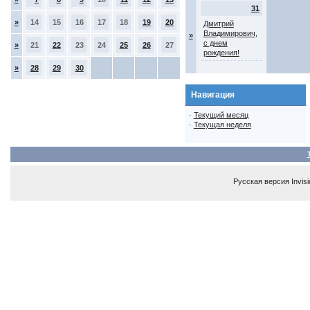
31
»
14
15
16
17
18
19
20
Дмитрий
Владимирович,
»
с днем
»
21
22
23
24
25
26
27
рождения!
»
28
29
30
Навигация
·
Текущий месяц
·
Текущая неделя
Русская версия
Invis