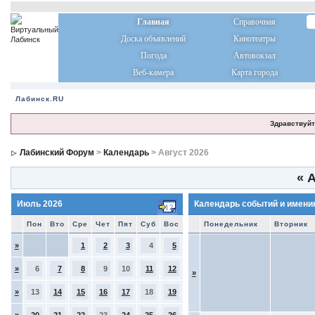
Главная
Справочная
Доска объявлений
Кинотеатры
Погода
Автовокзал
Веб-камера
Карта города
Лабинск.RU
Здравствуйт
Лабинский Форум
>
Календарь
> Август 2026
«
А
Июль 2026
Календарь событий и имени
Пон
Вто
Сре
Чет
Пят
Суб
Вос
Понедельник
Вторник
»
1
2
3
4
5
»
6
7
8
9
10
11
12
»
»
13
14
15
16
17
18
19