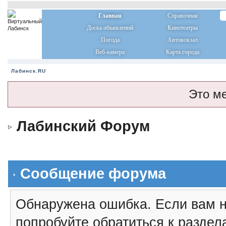
Главная
Справочная
Доска объявлений
Кинотеатры
Погода
Автовокзал
Веб-камера
Карта города
Лабинск.RU
Это м
Лабинский Форум
Сообщение форума
Обнаружена ошибка. Если вам н
попробуйте обратиться к разде