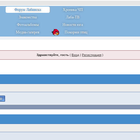
Форум Лабинска
Хроника ЧП
Знакомства
Лаба-ТВ
Фотоальбомы
Новости юга
Медиа-галерея
Покорми птиц
Здравствуйте, гость
(
Вход
|
Регистрация
)