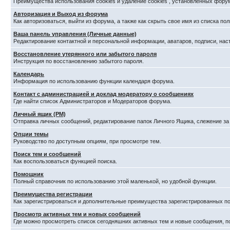
Преимущества использования cookies и удаление cookies , установленных фору
Авторизация и Выход из форума
Как авторизоваться, выйти из форума, а также как скрыть свое имя из списка п
Ваша панель управления (Личные данные)
Редактирование контактной и персональной информации, аватаров, подписи, нас
Восстановление утерянного или забытого пароля
Инструкция по восстановлению забытого пароля.
Календарь
Информация по использованию функции календаря форума.
Контакт с администрацией и доклад модератору о сообщениях
Где найти список Администраторов и Модераторов форума.
Личный ящик (PM)
Отправка личных сообщений, редактирование папок Личного Ящика, слежение з
Опции темы
Руководство по доступным опциям, при просмотре тем.
Поиск тем и сообщений
Как воспользоваться функцией поиска.
Помощник
Полный справочник по использованию этой маленькой, но удобной функции.
Преимущества регистрации
Как зарегистрироваться и дополнительные преимущества зарегистрированных по
Просмотр активных тем и новых сообщений
Где можно просмотреть список сегодняшних активных тем и новые сообщения, 