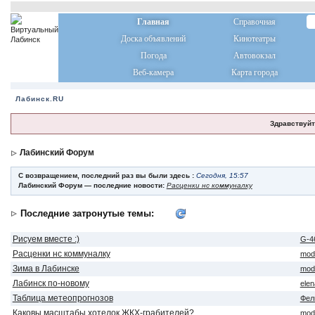
Главная
Справочная
Доска объявлений
Кинотеатры
Погода
Автовокзал
Веб-камера
Карта города
Лабинск.RU
Здравствуйт
Лабинский Форум
С возвращением, последний раз вы были здесь :
Сегодня, 15:57
Лабинский Форум — последние новости:
Расценки нс коммуналку
Последние затронутые темы:
Рисуем вместе :)
G-4
Расценки нс коммуналку
mod
Зима в Лабинске
mod
Лабинск по-новому
ele
Таблица метеопрогнозов
Фел
Каковы масштабы хотелок ЖКХ-грабителей?
mod