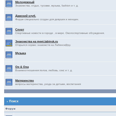
Молодежный
Знакомства, отдых, тусовки, музыка, fashion и т. д.
Дамский клуб.
Форум специально создан для девушек и женщин.
Спорт
Спортивные новости в городе , в мире. Околоспортивные обсуждения.
Знакомства на meet.labinsk.ru
Открылся сервис знакомств на Лабинск@ру.
Музыка
Он & Она
Взаимоотношения полов, любовь, секс и т. д.
Материнство
вопросы материнства, ухода за детьми, воспитания
Поиск
Форум