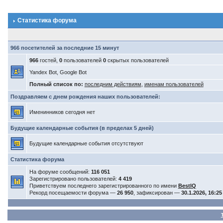
Статистика форума
966 посетителей за последние 15 минут
966
гостей,
0
пользователей
0
скрытых пользователей
Yandex Bot, Google Bot
Полный список по:
последним действиям
,
именам пользователей
Поздравляем с днем рождения наших пользователей:
Именинников сегодня нет
Будущие календарные события (в пределах 5 дней)
Будущие календарные события отсутствуют
Статистика форума
На форуме сообщений:
116 051
Зарегистрировано пользователей:
4 419
Приветствуем последнего зарегистрированного по имени
BestIQ
Рекорд посещаемости форума —
26 950
, зафиксирован —
30.1.2026, 16:25