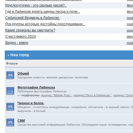
Круглосуточно - это сколько часов?..
Фел
Где в Лабинске купить шкуры песца и поче...
Фел
Сибирский Ведмедь в Лабинске.
mod
Рок-группы которые достойны прослушивани...
mod
Какие сериалы вы смотрите?
оск
Счастливого 2024
ele
Видео - юмор
mod
Наш город
Форум
Общий
Городские новости, мнения, дискуссии, политика
Фотографии Лабинска
Публикуем фотографии Лабинска
— подфорумы:
конкурс "Mobile Foto".
,
конкурс"Лето в Лабинске."
,
конкурс "Осе
Черное и белое.
Обидели , отнеслись неподобающе, оскорбили, обсчитали - в черный список. 
выручили - в белый.
СМИ
Средства массовой информации Лабинска. Обсуждаем наше телевидение, газе