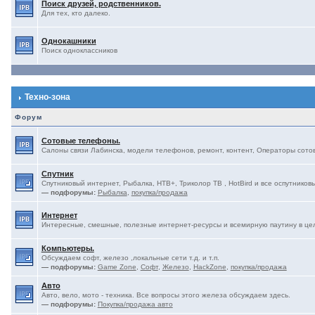
Поиск друзей, родственников.
Для тех, кто далеко.
Однокашники
Поиск одноклассников
Техно-зона
Форум
Сотовые телефоны.
Салоны связи Лабинска, модели телефонов, ремонт, контент, Операторы сотово
Спутник
Спутниковый интернет, Рыбалка, НТВ+, Триколор ТВ , HotBird и все оспутниковы
— подфорумы:
Рыбалка
,
покупка/продажа
Интернет
Интересные, смешные, полезные интернет-ресурсы и всемирную паутину в це
Компьютеры.
Обсуждаем софт, железо ,локальные сети т.д. и т.п.
— подфорумы:
Game Zone
,
Софт
,
Железо
,
HackZone
,
покупка/продажа
Авто
Авто, вело, мото - техника. Все вопросы этого железа обсуждаем здесь.
— подфорумы:
Покупка/продажа авто