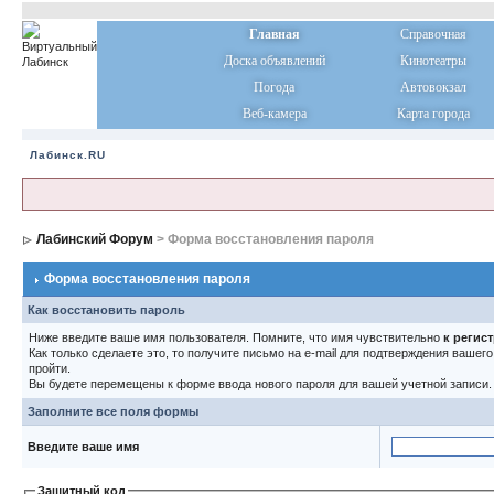
Главная
Справочная
Доска объявлений
Кинотеатры
Погода
Автовокзал
Веб-камера
Карта города
Лабинск.RU
Лабинский Форум
> Форма восстановления пароля
Форма восстановления пароля
Как восстановить пароль
Ниже введите ваше имя пользователя. Помните, что имя чувствительно
к регис
Как только сделаете это, то получите письмо на e-mail для подтверждения вашег
пройти.
Вы будете перемещены к форме ввода нового пароля для вашей учетной записи.
Заполните все поля формы
Введите ваше имя
Защитный код