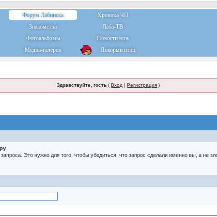
Форум Лабинска
Хроника ЧП
Знакомства
Лаба-ТВ
Фотоальбомы
Новости юга
Медиа-галерея
Покорми птиц
Здравствуйте, гость
(
Вход
|
Регистрация
)
тру
.
о запроса. Это нужно для того, чтобы убедиться, что запрос сделали именно вы, а не