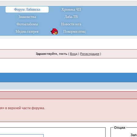
Форум Лабинска
Хроника ЧП
Знакомства
Лаба-ТВ
Фотоальбомы
Новости юга
Медиа-галерея
Покорми птиц
Здравствуйте, гость
(
Вход
|
Регистрация
)
ия» в верхней части форума.
Опции
Зап