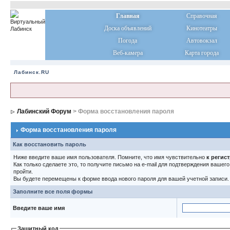
Главная
Справочная
Доска объявлений
Кинотеатры
Погода
Автовокзал
Веб-камера
Карта города
Лабинск.RU
Лабинский Форум
> Форма восстановления пароля
Форма восстановления пароля
Как восстановить пароль
Ниже введите ваше имя пользователя. Помните, что имя чувствительно
к регис
Как только сделаете это, то получите письмо на e-mail для подтверждения вашег
пройти.
Вы будете перемещены к форме ввода нового пароля для вашей учетной записи.
Заполните все поля формы
Введите ваше имя
Защитный код