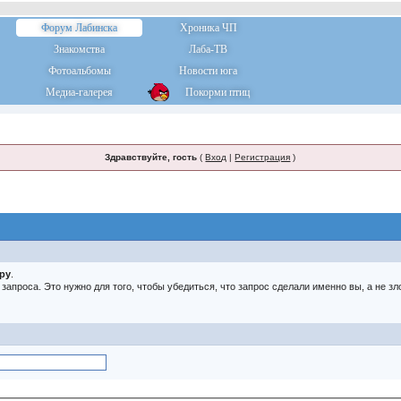
Форум Лабинска
Хроника ЧП
Знакомства
Лаба-ТВ
Фотоальбомы
Новости юга
Медиа-галерея
Покорми птиц
Здравствуйте, гость
(
Вход
|
Регистрация
)
тру
.
о запроса. Это нужно для того, чтобы убедиться, что запрос сделали именно вы, а не