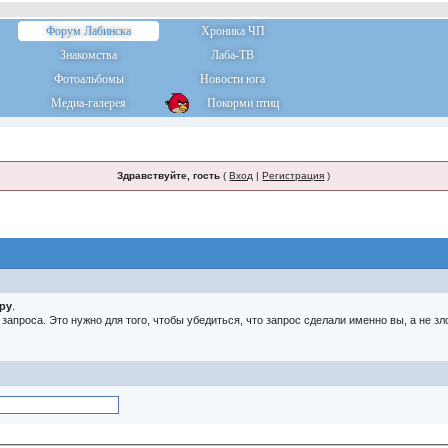
Форум Лабинска
Хроника ЧП
Знакомства
Лаба-ТВ
Фотоальбомы
Новости юга
Медиа-галерея
Покорми птиц
Здравствуйте, гость
(
Вход
|
Регистрация
)
тру
.
о запроса. Это нужно для того, чтобы убедиться, что запрос сделали именно вы, а не