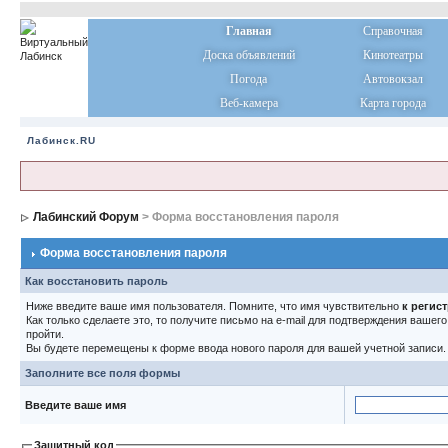
Главная
Справочная
Доска объявлений
Кинотеатры
Погода
Автовокзал
Веб-камера
Карта города
Лабинск.RU
Лабинский Форум
> Форма восстановления пароля
Форма восстановления пароля
Как восстановить пароль
Ниже введите ваше имя пользователя. Помните, что имя чувствительно
к регис
Как только сделаете это, то получите письмо на e-mail для подтверждения вашег
пройти.
Вы будете перемещены к форме ввода нового пароля для вашей учетной записи.
Заполните все поля формы
Введите ваше имя
Защитный код