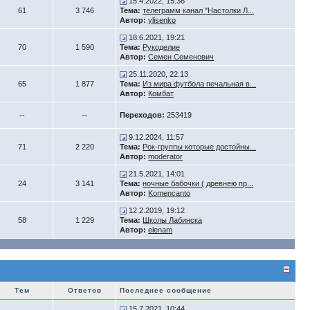
15.4.2022, 15:36
61
3 746
Тема:
телеграмм канал "Настолки Л...
Автор:
ylisenko
18.6.2021, 19:21
70
1 590
Тема:
Рукоделие
Автор:
Семен Семенович
25.11.2020, 22:13
65
1 877
Тема:
Из мира футбола печальная в...
Автор:
Комбат
--
--
Переходов:
253419
9.12.2024, 11:57
71
2 220
Тема:
Рок-группы которые достойны...
Автор:
moderator
21.5.2021, 14:01
24
3 141
Тема:
ночные бабочки ( древнею пр...
Автор:
Komencanto
12.2.2019, 19:12
58
1 229
Тема:
Школы Лабинска
Автор:
elenam
Тем
Ответов
Последнее сообщение
15.7.2021, 10:44