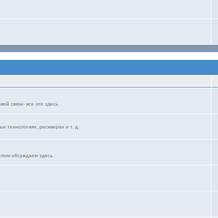
ой связи- все это здесь.
ых технологиях, ресиверах и т. д.
елом обсуждаем здесь.