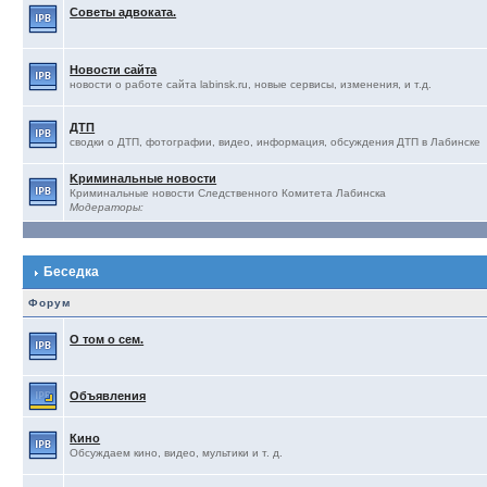
Советы адвоката.
Новости сайта
новости о работе сайта labinsk.ru, новые сервисы, изменения, и т.д.
ДТП
сводки о ДТП, фотографии, видео, информация, обсуждения ДТП в Лабинске
Kриминальные новости
Криминальные новости Следственного Комитета Лабинска
Модераторы:
Беседка
Форум
О том о сем.
Объявления
Кино
Обсуждаем кино, видео, мультики и т. д.