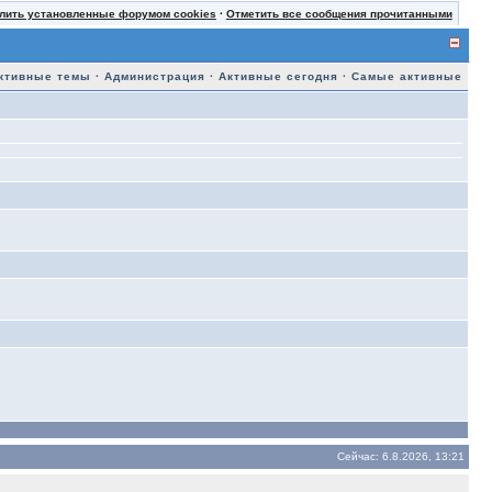
лить установленные форумом cookies
·
Отметить все сообщения прочитанными
ктивные темы
·
Администрация
·
Активные сегодня
·
Самые активные
Сейчас: 6.8.2026, 13:21