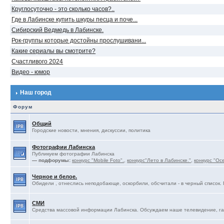
Круглосуточно - это сколько часов?..
Где в Лабинске купить шкуры песца и поче...
Сибирский Ведмедь в Лабинске.
Рок-группы которые достойны прослушивани...
Какие сериалы вы смотрите?
Счастливого 2024
Видео - юмор
Наш город
Форум
Общий
Городские новости, мнения, дискуссии, политика
Фотографии Лабинска
Публикуем фотографии Лабинска
— подфорумы:
конкурс "Mobile Foto".
,
конкурс"Лето в Лабинске."
,
конкурс "Ос
Черное и белое.
Обидели , отнеслись неподобающе, оскорбили, обсчитали - в черный список. 
СМИ
Средства массовой информации Лабинска. Обсуждаем наше телевидение, газ