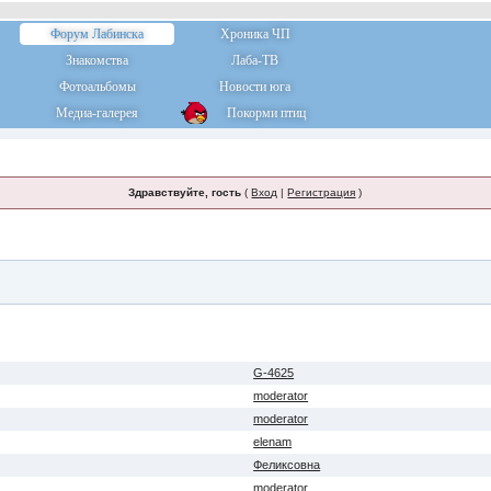
Форум Лабинска
Хроника ЧП
Знакомства
Лаба-ТВ
Фотоальбомы
Новости юга
Медиа-галерея
Покорми птиц
Здравствуйте, гость
(
Вход
|
Регистрация
)
G-4625
moderator
moderator
elenam
Феликсовна
moderator