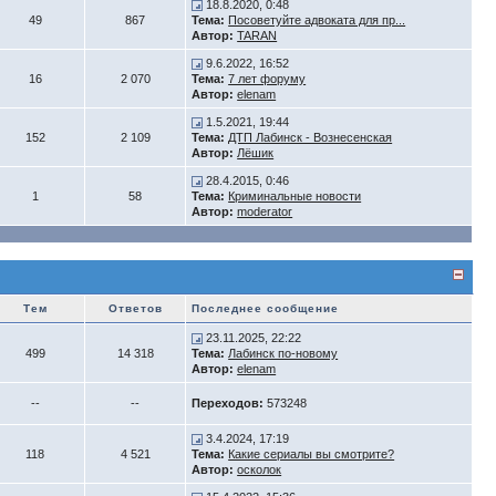
18.8.2020, 0:48
49
867
Тема:
Посоветуйте адвоката для пр...
Автор:
TARAN
9.6.2022, 16:52
16
2 070
Тема:
7 лет форуму
Автор:
elenam
1.5.2021, 19:44
152
2 109
Тема:
ДТП Лабинск - Вознесенская
Автор:
Лёшик
28.4.2015, 0:46
1
58
Тема:
Криминальные новости
Автор:
moderator
Тем
Ответов
Последнее сообщение
23.11.2025, 22:22
499
14 318
Тема:
Лабинск по-новому
Автор:
elenam
--
--
Переходов:
573248
3.4.2024, 17:19
118
4 521
Тема:
Какие сериалы вы смотрите?
Автор:
осколок