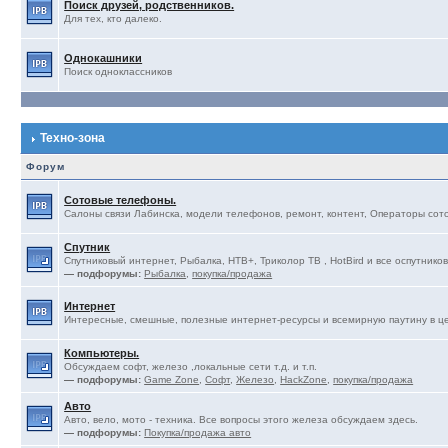
Поиск друзей, родственников.
Для тех, кто далеко.
Однокашники
Поиск одноклассников
Техно-зона
Форум
Сотовые телефоны.
Салоны связи Лабинска, модели телефонов, ремонт, контент, Операторы сотов
Спутник
Спутниковый интернет, Рыбалка, НТВ+, Триколор ТВ , HotBird и все оспутников
— подфорумы:
Рыбалка
,
покупка/продажа
Интернет
Интересные, смешные, полезные интернет-ресурсы и всемирную паутину в ц
Компьютеры.
Обсуждаем софт, железо ,локальные сети т.д. и т.п.
— подфорумы:
Game Zone
,
Софт
,
Железо
,
HackZone
,
покупка/продажа
Авто
Авто, вело, мото - техника. Все вопросы этого железа обсуждаем здесь.
— подфорумы:
Покупка/продажа авто