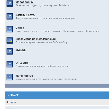
Молодежный
Знакомства, отдых, тусовки, музыка, fashion и т. д.
Дамский клуб.
Форум специально создан для девушек и женщин.
Спорт
Спортивные новости в городе , в мире. Околоспортивные обсуждения.
Знакомства на meet.labinsk.ru
Открылся сервис знакомств на Лабинск@ру.
Музыка
Он & Она
Взаимоотношения полов, любовь, секс и т. д.
Материнство
вопросы материнства, ухода за детьми, воспитания
Поиск
Форум