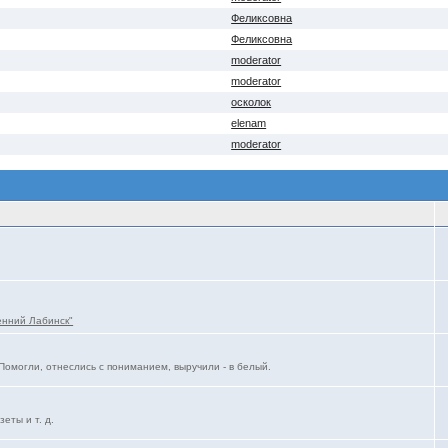
Феликсовна
Феликсовна
moderator
moderator
осколок
elenam
moderator
енний Лабинск"
Помогли, отнеслись с пониманием, выручили - в белый.
еты и т. д.