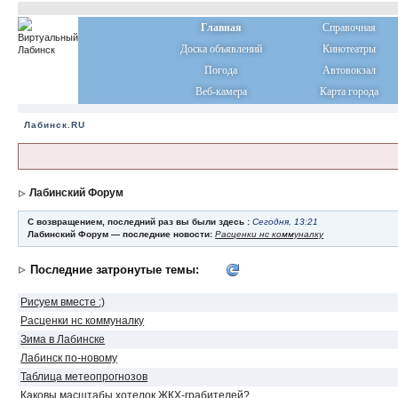
Главная
Справочная
Доска объявлений
Кинотеатры
Погода
Автовокзал
Веб-камера
Карта города
Лабинск.RU
Лабинский Форум
С возвращением, последний раз вы были здесь :
Сегодня, 13:21
Лабинский Форум — последние новости:
Расценки нс коммуналку
Последние затронутые темы:
Рисуем вместе :)
Расценки нс коммуналку
Зима в Лабинске
Лабинск по-новому
Таблица метеопрогнозов
Каковы масштабы хотелок ЖКХ-грабителей?