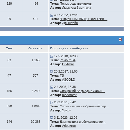
129
454
Тема:
Поиск родственников
Автор:
Людмила Замятина
30.7.2022, 17:44
29
421
Тема:
Выпускники 1977г, школы №8 ...
Автор:
Дик Штейн
Тем
Ответов
Последнее сообщение
17.5.2018, 18:38
83
1 165
Тема:
Ремонт S4
Автор:
Dr.Arbait
20.2.2017, 21:06
47
707
Тема:
ТВ
Автор:
ASCOLD
2.4.2025, 18:38
156
6 240
Тема:
Сибирский Ведмедь в Лабин...
Автор:
moderator
26.2.2021, 9:42
320
4 094
Тема:
Оптимизация изображений пер...
Автор:
YuKon
3.11.2023, 12:09
144
10 365
Тема:
Диагностика и обслуживание ...
Автор:
Абориген