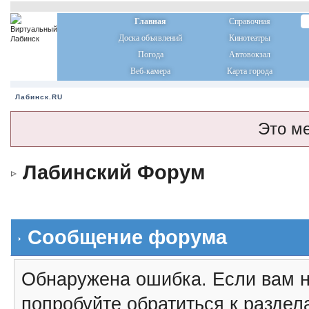
Главная
Справочная
Доска объявлений
Кинотеатры
Погода
Автовокзал
Веб-камера
Карта города
Лабинск.RU
Это м
Лабинский Форум
Сообщение форума
Обнаружена ошибка. Если вам н
попробуйте обратиться к разде