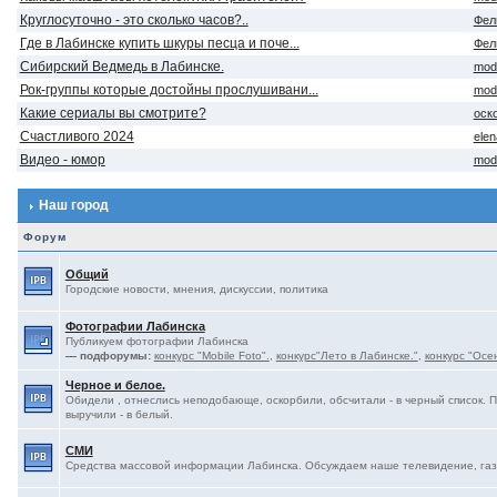
Круглосуточно - это сколько часов?..
Фел
Где в Лабинске купить шкуры песца и поче...
Фел
Сибирский Ведмедь в Лабинске.
mod
Рок-группы которые достойны прослушивани...
mod
Какие сериалы вы смотрите?
оск
Счастливого 2024
ele
Видео - юмор
mod
Наш город
Форум
Общий
Городские новости, мнения, дискуссии, политика
Фотографии Лабинска
Публикуем фотографии Лабинска
— подфорумы:
конкурс "Mobile Foto".
,
конкурс"Лето в Лабинске."
,
конкурс "Осе
Черное и белое.
Обидели , отнеслись неподобающе, оскорбили, обсчитали - в черный список. 
выручили - в белый.
СМИ
Средства массовой информации Лабинска. Обсуждаем наше телевидение, газе