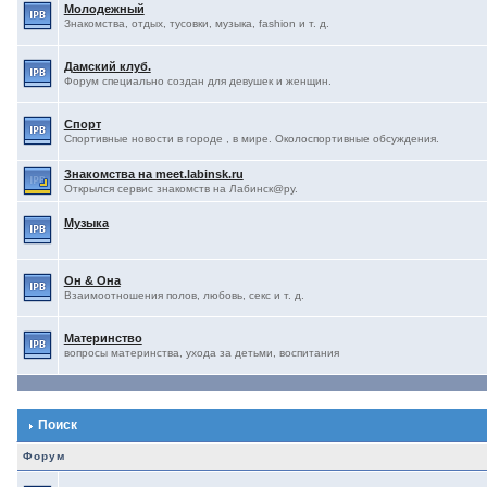
Молодежный
Знакомства, отдых, тусовки, музыка, fashion и т. д.
Дамский клуб.
Форум специально создан для девушек и женщин.
Спорт
Спортивные новости в городе , в мире. Околоспортивные обсуждения.
Знакомства на meet.labinsk.ru
Открылся сервис знакомств на Лабинск@ру.
Музыка
Он & Она
Взаимоотношения полов, любовь, секс и т. д.
Материнство
вопросы материнства, ухода за детьми, воспитания
Поиск
Форум