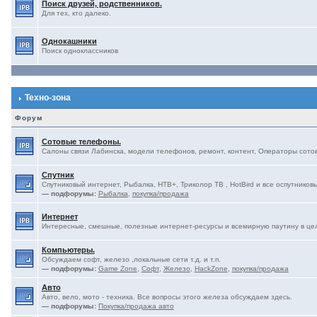
Поиск друзей, родственников.
Для тех, кто далеко.
Однокашники
Поиск одноклассников
Техно-зона
Форум
Сотовые телефоны.
Салоны связи Лабинска, модели телефонов, ремонт, контент, Операторы сотово
Спутник
Спутниковый интернет, Рыбалка, НТВ+, Триколор ТВ , HotBird и все оспутниковы
— подфорумы:
Рыбалка
,
покупка/продажа
Интернет
Интересные, смешные, полезные интернет-ресурсы и всемирную паутину в це
Компьютеры.
Обсуждаем софт, железо ,локальные сети т.д. и т.п.
— подфорумы:
Game Zone
,
Софт
,
Железо
,
HackZone
,
покупка/продажа
Авто
Авто, вело, мото - техника. Все вопросы этого железа обсуждаем здесь.
— подфорумы:
Покупка/продажа авто