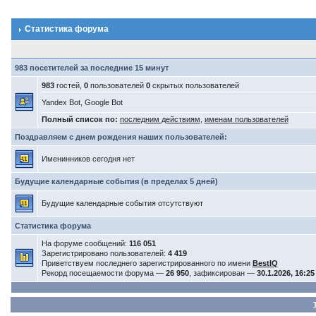
Статистика форума
983 посетителей за последние 15 минут
983
гостей,
0
пользователей
0
скрытых пользователей
Yandex Bot, Google Bot
Полный список по:
последним действиям
,
именам пользователей
Поздравляем с днем рождения наших пользователей:
Именинников сегодня нет
Будущие календарные события (в пределах 5 дней)
Будущие календарные события отсутствуют
Статистика форума
На форуме сообщений:
116 051
Зарегистрировано пользователей:
4 419
Приветствуем последнего зарегистрированного по имени
BestIQ
Рекорд посещаемости форума —
26 950
, зафиксирован —
30.1.2026, 16:25