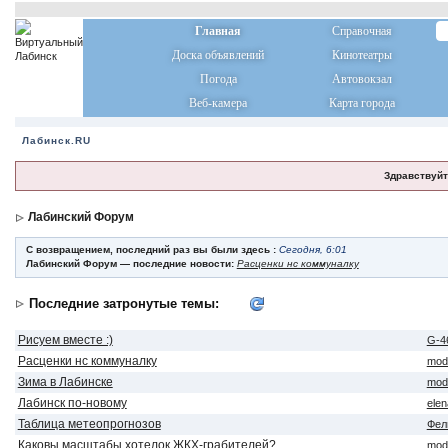
Главная
Справочная
Доска объявлений
Кинотеатры
Погода
Автовокзал
Веб-камера
Карта города
Лабинск.RU
Здравствуйт
Лабинский Форум
С возвращением, последний раз вы были здесь :
Сегодня, 6:01
Лабинский Форум — последние новости:
Расценки нс коммуналку
Последние затронутые темы:
Рисуем вместе :)
G-4
Расценки нс коммуналку
mod
Зима в Лабинске
mod
Лабинск по-новому
ele
Таблица метеопрогнозов
Фел
Каковы масштабы хотелок ЖКХ-грабителей?
mod