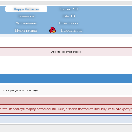
Форум Лабинска
Хроника ЧП
Знакомства
Лаба-ТВ
Фотоальбомы
Новости юга
Медиа-галерея
Покорми птиц
Это меню отключено
ться к разделам помощи.
е это, используя форму авторизации ниже, а затем повторите попытку, если это доступ