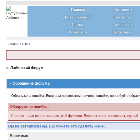
Главная
Справочная
Доска объявлений
Кинотеатры
Погода
Автовокзал
Веб-камера
Карта города
Лабинск.RU
Лабинский Форум
Сообщение форума
Обнаружена ошибка. Если вам неизвестны причины ошибки, попробуйте обрати
Обнаружена ошибка:
У вас нет прав использования этой функции. Если вы не авторизованы, сделайт
Вы не авторизованы. Вы можете это сделать ниже.
Ваше имя