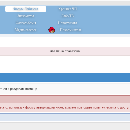
Форум Лабинска
Хроника ЧП
Знакомства
Лаба-ТВ
Фотоальбомы
Новости юга
Медиа-галерея
Покорми птиц
Это меню отключено
ться к разделам помощи.
е это, используя форму авторизации ниже, а затем повторите попытку, если это доступ