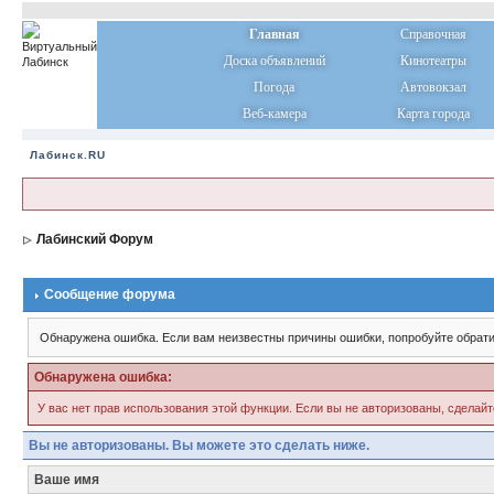
Главная
Справочная
Доска объявлений
Кинотеатры
Погода
Автовокзал
Веб-камера
Карта города
Лабинск.RU
Лабинский Форум
Сообщение форума
Обнаружена ошибка. Если вам неизвестны причины ошибки, попробуйте обрати
Обнаружена ошибка:
У вас нет прав использования этой функции. Если вы не авторизованы, сделайт
Вы не авторизованы. Вы можете это сделать ниже.
Ваше имя