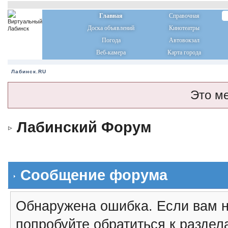
Главная
Справочная
Доска объявлений
Кинотеатры
Погода
Автовокзал
Веб-камера
Карта города
Лабинск.RU
Это м
Лабинский Форум
Сообщение форума
Обнаружена ошибка. Если вам н
попробуйте обратиться к разде