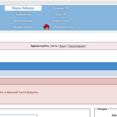
Форум Лабинска
Хроника ЧП
Знакомства
Лаба-ТВ
Фотоальбомы
Новости юга
Медиа-галерея
Покорми птиц
Здравствуйте, гость
(
Вход
|
Регистрация
)
ия» в верхней части форума.
Опции
Зап