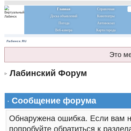
Главная
Справочная
Доска объявлений
Кинотеатры
Погода
Автовокзал
Веб-камера
Карта города
Лабинск.RU
Это м
Лабинский Форум
Сообщение форума
Обнаружена ошибка. Если вам н
попробуйте обратиться к разде