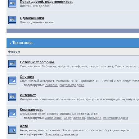
Поиск друзей, родственников.
Для тех, кто далеко.
Однокашники
Поиск одноклассников
Техно-зона
Форум
Сотовые телефоны.
Салоны связи Лабинска, модели телефонов, ремонт, контент, Операторы сотов
Спутник
Спутниковый интернет, Рыбалка, НТВ+, Триколор ТВ , HotBird и все оспутников
— подфорумы:
Рыбалка
,
покупка/продажа
Интернет
Интересные, смешные, полезные интернет-ресурсы и всемирную паутину в ц
Компьютеры.
Обсуждаем софт, железо ,локальные сети т.д. и т.п.
— подфорумы:
Game Zone
,
Софт
,
Железо
,
HackZone
,
покупка/продажа
Авто
Авто, вело, мото - техника. Все вопросы этого железа обсуждаем здесь.
— подфорумы:
Покупка/продажа авто