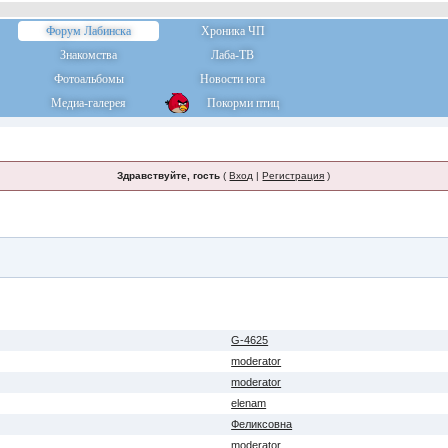
Форум Лабинска
Хроника ЧП
Знакомства
Лаба-ТВ
Фотоальбомы
Новости юга
Медиа-галерея
Покорми птиц
Здравствуйте, гость
(
Вход
|
Регистрация
)
G-4625
moderator
moderator
elenam
Феликсовна
moderator