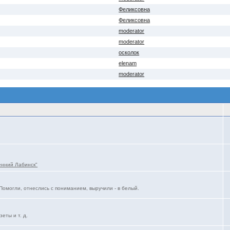
Феликсовна
Феликсовна
moderator
moderator
осколок
elenam
moderator
енний Лабинск"
Помогли, отнеслись с пониманием, выручили - в белый.
еты и т. д.