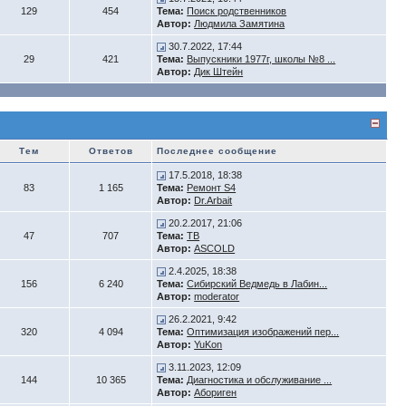
129
454
Тема:
Поиск родственников
Автор:
Людмила Замятина
30.7.2022, 17:44
29
421
Тема:
Выпускники 1977г, школы №8 ...
Автор:
Дик Штейн
Тем
Ответов
Последнее сообщение
17.5.2018, 18:38
83
1 165
Тема:
Ремонт S4
Автор:
Dr.Arbait
20.2.2017, 21:06
47
707
Тема:
ТВ
Автор:
ASCOLD
2.4.2025, 18:38
156
6 240
Тема:
Сибирский Ведмедь в Лабин...
Автор:
moderator
26.2.2021, 9:42
320
4 094
Тема:
Оптимизация изображений пер...
Автор:
YuKon
3.11.2023, 12:09
144
10 365
Тема:
Диагностика и обслуживание ...
Автор:
Абориген