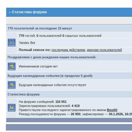
Статистика форума
770 посетителей за последние 15 минут
770
гостей,
0
пользователей
0
скрытых пользователей
Yandex Bot
Полный список по:
последним действиям
,
именам пользователей
Поздравляем с днем рождения наших пользователей:
Именинников сегодня нет
Будущие календарные события (в пределах 5 дней)
Будущие календарные события отсутствуют
Статистика форума
На форуме сообщений:
116 051
Зарегистрировано пользователей:
4 419
Приветствуем последнего зарегистрированного по имени
BestIQ
Рекорд посещаемости форума —
26 950
, зафиксирован —
30.1.2026, 16:2