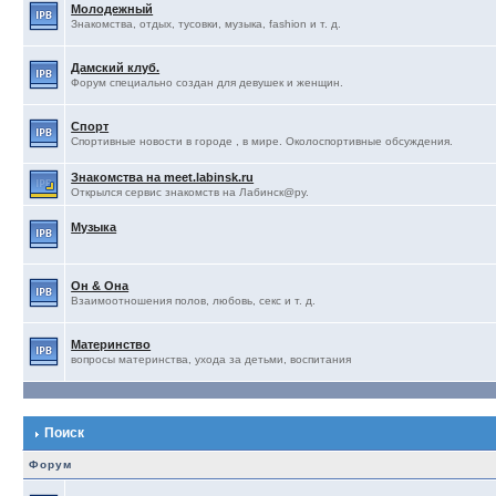
Молодежный
Знакомства, отдых, тусовки, музыка, fashion и т. д.
Дамский клуб.
Форум специально создан для девушек и женщин.
Спорт
Спортивные новости в городе , в мире. Околоспортивные обсуждения.
Знакомства на meet.labinsk.ru
Открылся сервис знакомств на Лабинск@ру.
Музыка
Он & Она
Взаимоотношения полов, любовь, секс и т. д.
Материнство
вопросы материнства, ухода за детьми, воспитания
Поиск
Форум