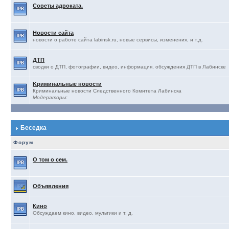
Советы адвоката.
Новости сайта
новости о работе сайта labinsk.ru, новые сервисы, изменения, и т.д.
ДТП
сводки о ДТП, фотографии, видео, информация, обсуждения ДТП в Лабинске
Kриминальные новости
Криминальные новости Следственного Комитета Лабинска
Модераторы:
Беседка
Форум
О том о сем.
Объявления
Кино
Обсуждаем кино, видео, мультики и т. д.