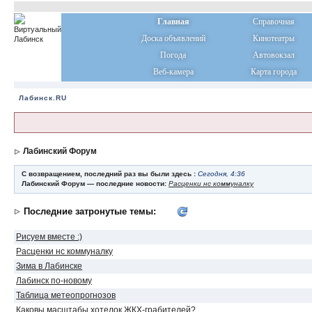
Главная
Справочная
Доска объявлений
Кинотеатры
Погода
Автовокзал
Веб-камера
Карта города
Лабинск.RU
Лабинский Форум
С возвращением, последний раз вы были здесь :
Сегодня, 4:36
Лабинский Форум — последние новости:
Расценки нс коммуналку
Последние затронутые темы:
Рисуем вместе :)
Расценки нс коммуналку
Зима в Лабинске
Лабинск по-новому
Таблица метеопрогнозов
Каковы масштабы хотелок ЖКХ-грабителей?