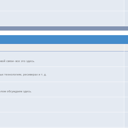
ой связи- все это здесь.
ых технологиях, ресиверах и т. д.
елом обсуждаем здесь.