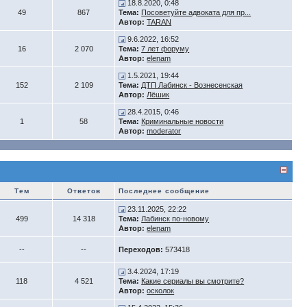
18.8.2020, 0:48
49
867
Тема:
Посоветуйте адвоката для пр...
Автор:
TARAN
9.6.2022, 16:52
16
2 070
Тема:
7 лет форуму
Автор:
elenam
1.5.2021, 19:44
152
2 109
Тема:
ДТП Лабинск - Вознесенская
Автор:
Лёшик
28.4.2015, 0:46
1
58
Тема:
Криминальные новости
Автор:
moderator
Тем
Ответов
Последнее сообщение
23.11.2025, 22:22
499
14 318
Тема:
Лабинск по-новому
Автор:
elenam
--
--
Переходов:
573418
3.4.2024, 17:19
118
4 521
Тема:
Какие сериалы вы смотрите?
Автор:
осколок