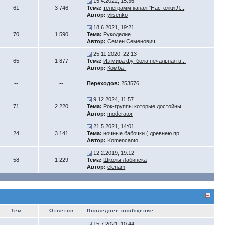
15.4.2022, 15:36
61
3 746
Тема:
телеграмм канал "Настолки Л...
Автор:
ylisenko
18.6.2021, 19:21
70
1 590
Тема:
Рукоделие
Автор:
Семен Семенович
25.11.2020, 22:13
65
1 877
Тема:
Из мира футбола печальная в...
Автор:
Комбат
--
--
Переходов:
253576
9.12.2024, 11:57
71
2 220
Тема:
Рок-группы которые достойны...
Автор:
moderator
21.5.2021, 14:01
24
3 141
Тема:
ночные бабочки ( древнею пр...
Автор:
Komencanto
12.2.2019, 19:12
58
1 229
Тема:
Школы Лабинска
Автор:
elenam
Тем
Ответов
Последнее сообщение
15.7.2021, 10:44