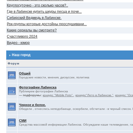
Круглосуточно - это сколько часов?..
Где в Лабинске купить шкуры песца и поче...
Сибирский Ведмедь в Лабинске.
Рок-группы которые достойны прослушивани...
Какие сериалы вы смотрите?
Счастливого 2024
Видео - юмор
Наш город
Форум
Общий
Городские новости, мнения, дискуссии, политика
Фотографии Лабинска
Публикуем фотографии Лабинска
— подфорумы:
конкурс "Mobile Foto".
,
конкурс"Лето в Лабинске."
,
конкурс "Ос
Черное и белое.
Обидели , отнеслись неподобающе, оскорбили, обсчитали - в черный список. 
СМИ
Средства массовой информации Лабинска. Обсуждаем наше телевидение, газ