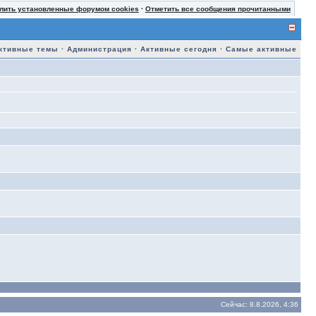
лить установленные форумом cookies
·
Отметить все сообщения прочитанными
ктивные темы
·
Администрация
·
Активные сегодня
·
Самые активные
Сейчас: 8.8.2026, 4:36