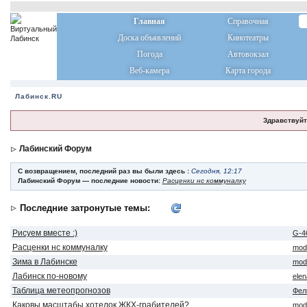
Главная
Справочная
Доска объявлений
Кинотеатры
Погода
Автовокзал
Веб-камера
Карта города
Лабинск.RU
Здравствуйт
Лабинский Форум
С возвращением, последний раз вы были здесь :
Сегодня, 12:17
Лабинский Форум — последние новости:
Расценки нс коммуналку
Последние затронутые темы:
Рисуем вместе :)
G-4
Расценки нс коммуналку
mod
Зима в Лабинске
mod
Лабинск по-новому
ele
Таблица метеопрогнозов
Фел
Каковы масштабы хотелок ЖКХ-грабителей?
mod