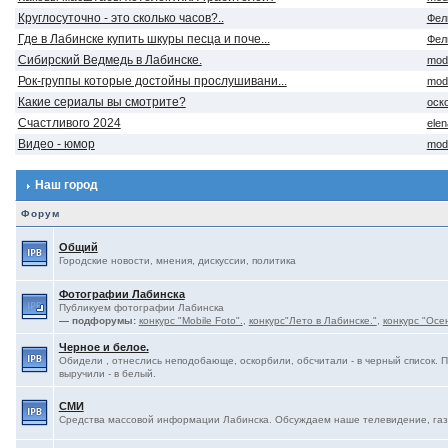
Круглосуточно - это сколько часов?..
Фел
Где в Лабинске купить шкуры песца и поче...
Фел
Сибирский Ведмедь в Лабинске.
mod
Рок-группы которые достойны прослушивани...
mod
Какие сериалы вы смотрите?
оск
Счастливого 2024
ele
Видео - юмор
mod
Наш город
Форум
Общий
Городские новости, мнения, дискуссии, политика
Фотографии Лабинска
Публикуем фотографии Лабинска
— подфорумы:
конкурс "Mobile Foto".
,
конкурс"Лето в Лабинске."
,
конкурс "Осе
Черное и белое.
Обидели , отнеслись неподобающе, оскорбили, обсчитали - в черный список. 
выручили - в белый.
СМИ
Средства массовой информации Лабинска. Обсуждаем наше телевидение, газе