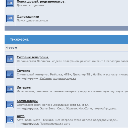
Поиск друзей, родственников.
Для тех, кто далеко.
Однокашники
Поиск одноклассников
Техно-зона
Форум
Сотовые телефоны.
Салоны связи Лабинска, модели телефонов, ремонт, контент, Операторы сотово
Спутник
Спутниковый интернет, Рыбалка, НТВ+, Триколор ТВ , HotBird и все оспутниковы
— подфорумы:
Рыбалка
,
покупка/продажа
Интернет
Интересные, смешные, полезные интернет-ресурсы и всемирную паутину в це
Компьютеры.
Обсуждаем софт, железо ,локальные сети т.д. и т.п.
— подфорумы:
Game Zone
,
Софт
,
Железо
,
HackZone
,
покупка/продажа
Авто
Авто, вело, мото - техника. Все вопросы этого железа обсуждаем здесь.
— подфорумы:
Покупка/продажа авто