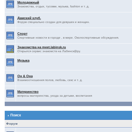
Молодежный
Знакомства, отдых, тусовки, музыка, fashion и т. д.
Дамский клуб.
Форум специально создан для девушек и женщин.
Спорт
Спортивные новости в городе , в мире. Околоспортивные обсуждения.
Знакомства на meet.labinsk.ru
Открылся сервис знакомств на Лабинск@ру.
Музыка
Он & Она
Взаимоотношения полов, любовь, секс и т. д.
Материнство
вопросы материнства, ухода за детьми, воспитания
Поиск
Форум