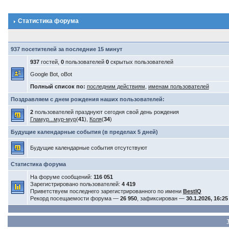
Статистика форума
937 посетителей за последние 15 минут
937
гостей,
0
пользователей
0
скрытых пользователей
Google Bot, oBot
Полный список по:
последним действиям
,
именам пользователей
Поздравляем с днем рождения наших пользователей:
2
пользователей празднуют сегодня свой день рождения
Гламур...мур-мур
(
41
),
Коля
(
34
)
Будущие календарные события (в пределах 5 дней)
Будущие календарные события отсутствуют
Статистика форума
На форуме сообщений:
116 051
Зарегистрировано пользователей:
4 419
Приветствуем последнего зарегистрированного по имени
BestIQ
Рекорд посещаемости форума —
26 950
, зафиксирован —
30.1.2026, 16:25