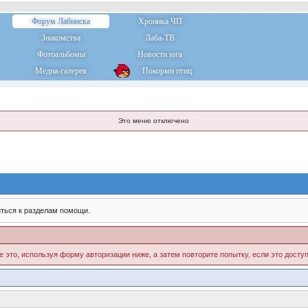
Форум Лабинска
Хроника ЧП
Знакомства
Лаба-ТВ
Фотоальбомы
Новости юга
Медиа-галерея
Покорми птиц
Это меню отключено
ться к разделам помощи.
е это, используя форму авторизации ниже, а затем повторите попытку, если это доступ