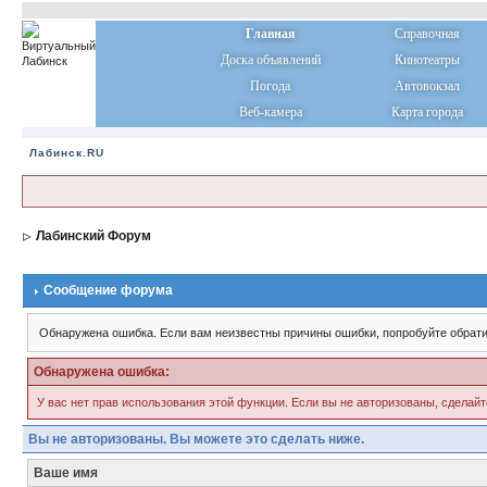
Главная
Справочная
Доска объявлений
Кинотеатры
Погода
Автовокзал
Веб-камера
Карта города
Лабинск.RU
Лабинский Форум
Сообщение форума
Обнаружена ошибка. Если вам неизвестны причины ошибки, попробуйте обрати
Обнаружена ошибка:
У вас нет прав использования этой функции. Если вы не авторизованы, сделайт
Вы не авторизованы. Вы можете это сделать ниже.
Ваше имя