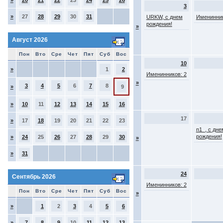
»
20
21
22
23
24
25
26
3
»
27
28
29
30
31
URKW, с днем
Именинник
рождения!
»
Август 2026
Пон
Вто
Сре
Чет
Пят
Суб
Вос
10
»
1
2
Именинников: 2
»
3
4
5
6
7
8
»
9
»
10
11
12
13
14
15
16
17
»
17
18
19
20
21
22
23
n1_, с дне
рождения!
»
24
25
26
27
28
29
30
»
»
31
24
Сентябрь 2026
Именинников: 2
Пон
Вто
Сре
Чет
Пят
Суб
Вос
»
»
1
2
3
4
5
6
»
7
8
9
10
11
12
13