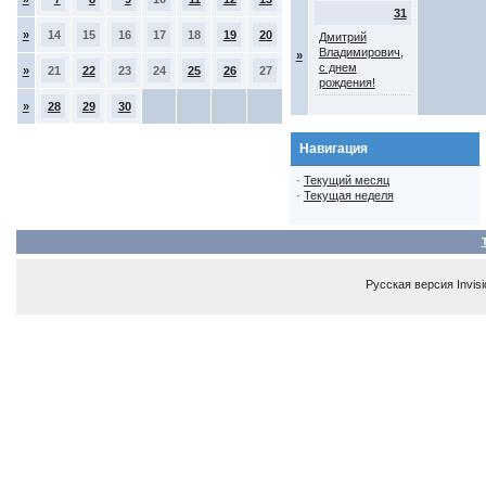
31
»
14
15
16
17
18
19
20
Дмитрий
Владимирович,
»
с днем
»
21
22
23
24
25
26
27
рождения!
»
28
29
30
Навигация
·
Текущий месяц
·
Текущая неделя
Русская версия
Invis