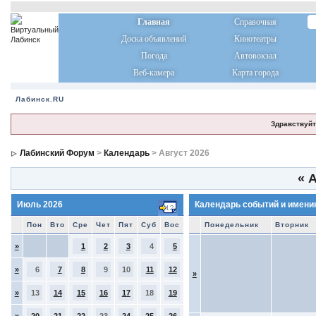
Главная
Справочная
Доска объявлений
Кинотеатры
Погода
Автовокзал
Веб-камера
Карта города
Лабинск.RU
Здравствуйт
Лабинский Форум
>
Календарь
> Август 2026
«
А
Июль 2026
Календарь событий и имени
Пон
Вто
Сре
Чет
Пят
Суб
Вос
Понедельник
Вторник
»
1
2
3
4
5
»
6
7
8
9
10
11
12
»
»
13
14
15
16
17
18
19