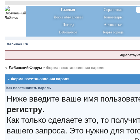
Главная
Справочная
Доска объявлений
Кинотеатры
Погода
Автовокзал
Веб-камера
Карта города
Лабинск.RU
Здравствуйт
Лабинский Форум
> Форма восстановления пароля
Форма восстановления пароля
Как восстановить пароль
Ниже введите ваше имя пользоват
регистру
.
Как только сделаете это, то получ
вашего запроса. Это нужно для тог