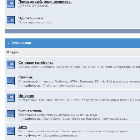
Поиск друзей, родственников.
Для тех, кто далеко.
Однокашники
Поиск одноклассников
Техно-зона
Форум
Сотовые телефоны.
Салоны связи Лабинска, модели телефонов, ремонт, контент, Операторы сотово
Спутник
Спутниковый интернет, Рыбалка, НТВ+, Триколор ТВ , HotBird и все оспутниковы
— подфорумы:
Рыбалка
,
покупка/продажа
Интернет
Интересные, смешные, полезные интернет-ресурсы и всемирную паутину в це
Компьютеры.
Обсуждаем софт, железо ,локальные сети т.д. и т.п.
— подфорумы:
Game Zone
,
Софт
,
Железо
,
HackZone
,
покупка/продажа
Авто
Авто, вело, мото - техника. Все вопросы этого железа обсуждаем здесь.
— подфорумы:
Покупка/продажа авто