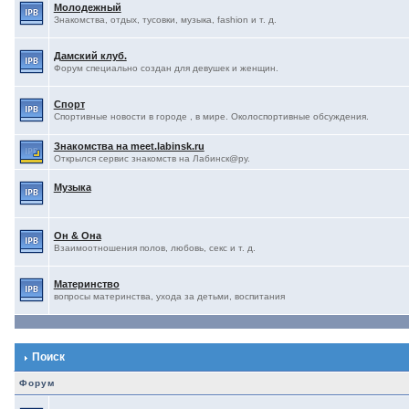
Молодежный
Знакомства, отдых, тусовки, музыка, fashion и т. д.
Дамский клуб.
Форум специально создан для девушек и женщин.
Спорт
Спортивные новости в городе , в мире. Околоспортивные обсуждения.
Знакомства на meet.labinsk.ru
Открылся сервис знакомств на Лабинск@ру.
Музыка
Он & Она
Взаимоотношения полов, любовь, секс и т. д.
Материнство
вопросы материнства, ухода за детьми, воспитания
Поиск
Форум