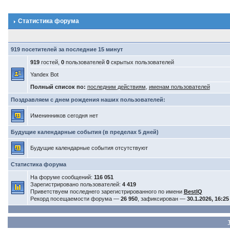
Статистика форума
919 посетителей за последние 15 минут
919
гостей,
0
пользователей
0
скрытых пользователей
Yandex Bot
Полный список по:
последним действиям
,
именам пользователей
Поздравляем с днем рождения наших пользователей:
Именинников сегодня нет
Будущие календарные события (в пределах 5 дней)
Будущие календарные события отсутствуют
Статистика форума
На форуме сообщений:
116 051
Зарегистрировано пользователей:
4 419
Приветствуем последнего зарегистрированного по имени
BestIQ
Рекорд посещаемости форума —
26 950
, зафиксирован —
30.1.2026, 16:25