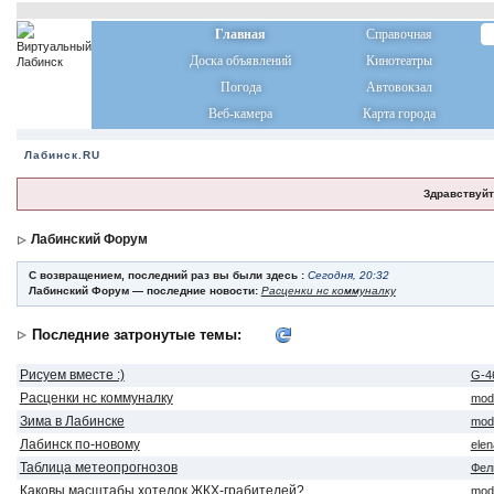
Главная
Справочная
Доска объявлений
Кинотеатры
Погода
Автовокзал
Веб-камера
Карта города
Лабинск.RU
Здравствуйт
Лабинский Форум
С возвращением, последний раз вы были здесь :
Сегодня, 20:32
Лабинский Форум — последние новости:
Расценки нс коммуналку
Последние затронутые темы:
Рисуем вместе :)
G-4
Расценки нс коммуналку
mod
Зима в Лабинске
mod
Лабинск по-новому
ele
Таблица метеопрогнозов
Фел
Каковы масштабы хотелок ЖКХ-грабителей?
mod