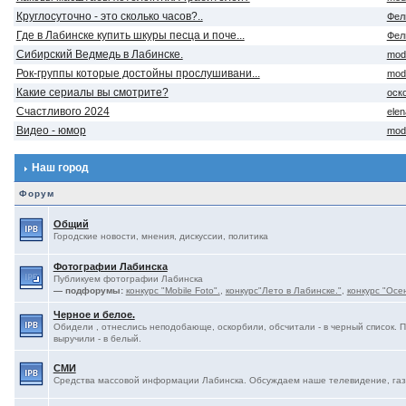
Круглосуточно - это сколько часов?..
Фел
Где в Лабинске купить шкуры песца и поче...
Фел
Сибирский Ведмедь в Лабинске.
mod
Рок-группы которые достойны прослушивани...
mod
Какие сериалы вы смотрите?
оск
Счастливого 2024
ele
Видео - юмор
mod
Наш город
Форум
Общий
Городские новости, мнения, дискуссии, политика
Фотографии Лабинска
Публикуем фотографии Лабинска
— подфорумы:
конкурс "Mobile Foto".
,
конкурс"Лето в Лабинске."
,
конкурс "Осе
Черное и белое.
Обидели , отнеслись неподобающе, оскорбили, обсчитали - в черный список. 
выручили - в белый.
СМИ
Средства массовой информации Лабинска. Обсуждаем наше телевидение, газе