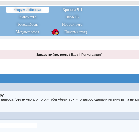
Форум Лабинска
Хроника ЧП
Знакомства
Лаба-ТВ
Фотоальбомы
Новости юга
Медиа-галерея
Покорми птиц
Здравствуйте, гость
(
Вход
|
Регистрация
)
тру
.
о запроса. Это нужно для того, чтобы убедиться, что запрос сделали именно вы, а не