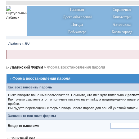
Главная
Справочная
Доска объявлений
Кинотеатры
Погода
Автовокзал
Веб-камера
Карта города
Лабинск.RU
Лабинский Форум
> Форма восстановления пароля
Форма восстановления пароля
Как восстановить пароль
Ниже введите ваше имя пользователя. Помните, что имя чувствительно
к регис
Как только сделаете это, то получите письмо на e-mail для подтверждения вашег
пройти.
Вы будете перемещены к форме ввода нового пароля для вашей учетной записи.
Заполните все поля формы
Введите ваше имя
Защитный код