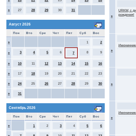
»
20
21
22
23
24
25
26
»
27
28
29
30
31
URKW, с д
рождения!
»
Август 2026
Пон
Вто
Сре
Чет
Пят
Суб
Вос
»
1
2
Именинник
»
3
4
5
6
8
9
»
7
»
10
11
12
13
14
15
16
»
17
18
19
20
21
22
23
»
24
25
26
27
28
29
30
»
»
31
Сентябрь 2026
Именинник
Пон
Вто
Сре
Чет
Пят
Суб
Вос
»
»
1
2
3
4
5
6
»
7
8
9
10
11
12
13