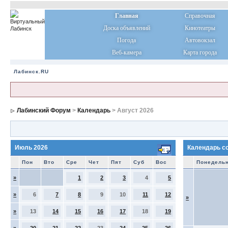
Главная
Справочная
Доска объявлений
Кинотеатры
Погода
Автовокзал
Веб-камера
Карта города
Лабинск.RU
Лабинский Форум
>
Календарь
> Август 2026
Июль 2026
Календарь с
Пон
Вто
Сре
Чет
Пят
Суб
Вос
Понедель
»
1
2
3
4
5
»
6
7
8
9
10
11
12
»
»
13
14
15
16
17
18
19