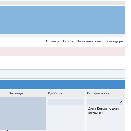
Помощь
Поиск
Пользователи
Календарь
Пятница
Суббота
Воскресенье
1
2
Дима Бетров, с днем
рождения!