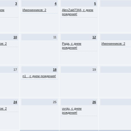
3
4
5
нем
Именинников: 2
AlexZaid7344, с днем
рождения!
10
11
12
ов: 2
Рада, с днем
Именинников: 2
рождения!
17
18
19
n1_, с днем рождения!
24
25
26
ов: 2
uvoju, с днем
рождения!