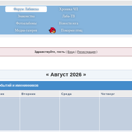
Форум Лабинска
Хроника ЧП
Знакомства
Лаба-ТВ
Фотоальбомы
Новости юга
Медиа-галерея
Покорми птиц
Здравствуйте, гость
(
Вход
|
Регистрация
)
«
Август 2026
»
обытий и именинников
ник
Вторник
Среда
Четверг