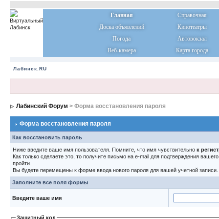
Главная
Справочная
Доска объявлений
Кинотеатры
Погода
Автовокзал
Веб-камера
Карта города
Лабинск.RU
Лабинский Форум
> Форма восстановления пароля
Форма восстановления пароля
Как восстановить пароль
Ниже введите ваше имя пользователя. Помните, что имя чувствительно
к регис
Как только сделаете это, то получите письмо на e-mail для подтверждения вашег
пройти.
Вы будете перемещены к форме ввода нового пароля для вашей учетной записи.
Заполните все поля формы
Введите ваше имя
Защитный код