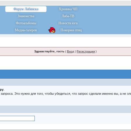
Форум Лабинска
Хроника ЧП
Знакомства
Лаба-ТВ
Фотоальбомы
Новости юга
Медиа-галерея
Покорми птиц
Здравствуйте, гость
(
Вход
|
Регистрация
)
тру
.
о запроса. Это нужно для того, чтобы убедиться, что запрос сделали именно вы, а не