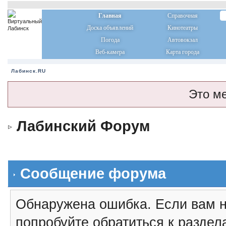
Главная
Справочная
Доска объявлений
Кинотеатры
Погода
Автовокзал
Веб-камера
Карта города
Лабинск.RU
Это м
Лабинский Форум
Сообщение форума
Обнаружена ошибка. Если вам н
попробуйте обратиться к разде