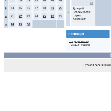
31
»
14
15
16
17
18
19
20
Дмитрий
Владимирович,
»
с днем
»
21
22
23
24
25
26
27
рождения!
»
28
29
30
Навигация
·
Текущий месяц
·
Текущая неделя
Русская версия
Invis