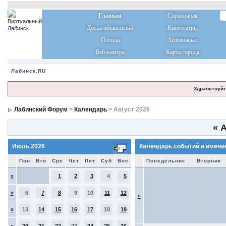
Главная
Справочная
Доска объявлений
Кинотеатры
Погода
Автовокзал
Веб-камера
Карта города
Лабинск.RU
Здравствуйт
Лабинский Форум
>
Календарь
> Август 2026
«
А
Июль 2026
Календарь событий и имени
Пон
Вто
Сре
Чет
Пят
Суб
Вос
Понедельник
Вторник
»
1
2
3
4
5
»
6
7
8
9
10
11
12
»
»
13
14
15
16
17
18
19