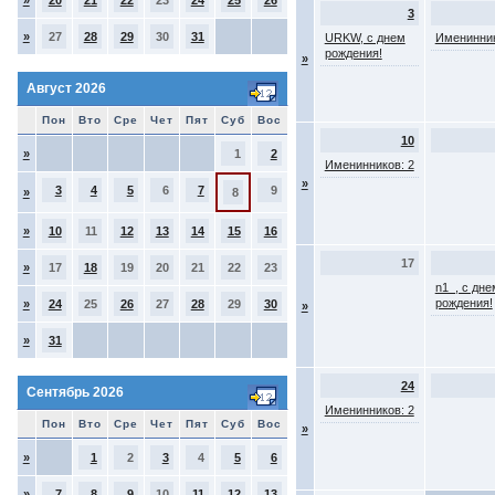
»
20
21
22
23
24
25
26
3
»
27
28
29
30
31
URKW, с днем
Именинник
рождения!
»
Август 2026
Пон
Вто
Сре
Чет
Пят
Суб
Вос
10
»
1
2
Именинников: 2
»
3
4
5
6
7
9
»
8
»
10
11
12
13
14
15
16
17
»
17
18
19
20
21
22
23
n1_, с дне
рождения!
»
24
25
26
27
28
29
30
»
»
31
24
Сентябрь 2026
Именинников: 2
Пон
Вто
Сре
Чет
Пят
Суб
Вос
»
»
1
2
3
4
5
6
»
7
8
9
10
11
12
13