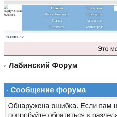
Главная
Справочная
Доска объявлений
Кинотеатры
Погода
Автовокзал
Веб-камера
Карта города
Лабинск.RU
Это м
Лабинский Форум
Сообщение форума
Обнаружена ошибка. Если вам н
попробуйте обратиться к разде