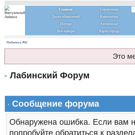
Главная
Справочная
Доска объявлений
Кинотеатры
Погода
Автовокзал
Веб-камера
Карта города
Лабинск.RU
Это м
Лабинский Форум
Сообщение форума
Обнаружена ошибка. Если вам н
попробуйте обратиться к разде