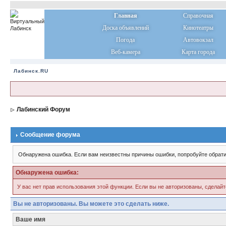
Главная
Справочная
Доска объявлений
Кинотеатры
Погода
Автовокзал
Веб-камера
Карта города
Лабинск.RU
Лабинский Форум
Сообщение форума
Обнаружена ошибка. Если вам неизвестны причины ошибки, попробуйте обрати
Обнаружена ошибка:
У вас нет прав использования этой функции. Если вы не авторизованы, сделайт
Вы не авторизованы. Вы можете это сделать ниже.
Ваше имя