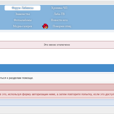
Форум Лабинска
Хроника ЧП
Знакомства
Лаба-ТВ
Фотоальбомы
Новости юга
Медиа-галерея
Покорми птиц
Это меню отключено
ться к разделам помощи.
е это, используя форму авторизации ниже, а затем повторите попытку, если это доступ