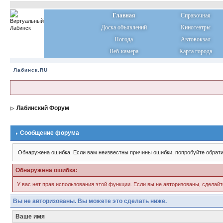
Главная
Справочная
Доска объявлений
Кинотеатры
Погода
Автовокзал
Веб-камера
Карта города
Лабинск.RU
Лабинский Форум
Сообщение форума
Обнаружена ошибка. Если вам неизвестны причины ошибки, попробуйте обрати
Обнаружена ошибка:
У вас нет прав использования этой функции. Если вы не авторизованы, сделайт
Вы не авторизованы. Вы можете это сделать ниже.
Ваше имя