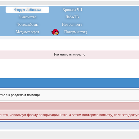
Форум Лабинска
Хроника ЧП
Знакомства
Лаба-ТВ
Фотоальбомы
Новости юга
Медиа-галерея
Покорми птиц
Это меню отключено
ться к разделам помощи.
е это, используя форму авторизации ниже, а затем повторите попытку, если это доступ