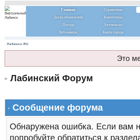
Главная
Справочная
Доска объявлений
Кинотеатры
Погода
Автовокзал
Веб-камера
Карта города
Лабинск.RU
Это м
Лабинский Форум
Сообщение форума
Обнаружена ошибка. Если вам н
попробуйте обратиться к разде