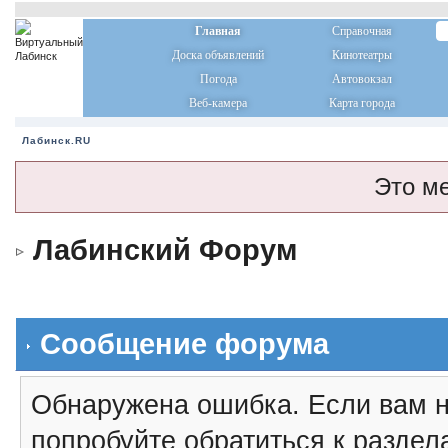
Главная
Справочная
Доска объявлений
Кинотеатры
Погода
Автовокзал
Веб-камера
Карта города
Лабинск.RU
Это м
Лабинский Форум
Сообщение форума
Обнаружена ошибка. Если вам н
попробуйте обратиться к разде