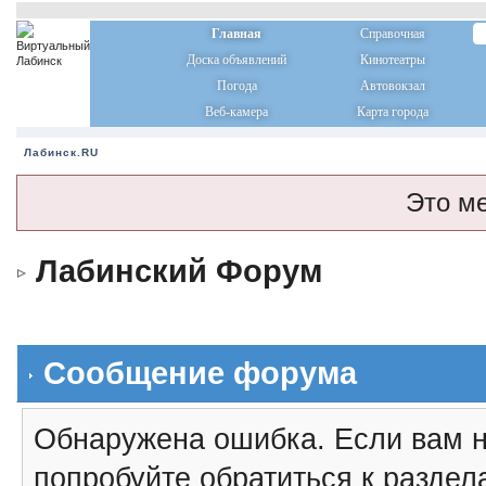
Главная
Справочная
Доска объявлений
Кинотеатры
Погода
Автовокзал
Веб-камера
Карта города
Лабинск.RU
Это м
Лабинский Форум
Сообщение форума
Обнаружена ошибка. Если вам н
попробуйте обратиться к разде