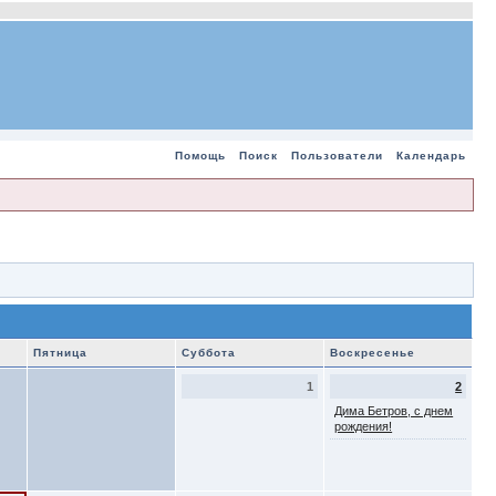
Помощь
Поиск
Пользователи
Календарь
Пятница
Суббота
Воскресенье
1
2
Дима Бетров, с днем
рождения!