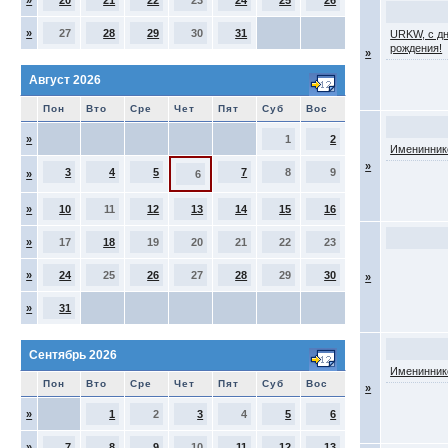
»
20
21
22
23
24
25
26
»
27
28
29
30
31
URKW, с д
рождения!
»
Август 2026
Пон
Вто
Сре
Чет
Пят
Суб
Вос
»
1
2
Именинник
»
3
4
5
7
8
9
»
6
»
10
11
12
13
14
15
16
»
17
18
19
20
21
22
23
»
24
25
26
27
28
29
30
»
»
31
Сентябрь 2026
Именинник
Пон
Вто
Сре
Чет
Пят
Суб
Вос
»
»
1
2
3
4
5
6
»
7
8
9
10
11
12
13