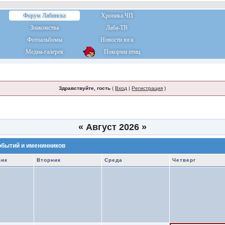
Форум Лабинска
Хроника ЧП
Знакомства
Лаба-ТВ
Фотоальбомы
Новости юга
Медиа-галерея
Покорми птиц
Здравствуйте, гость
(
Вход
|
Регистрация
)
«
Август 2026
»
обытий и именинников
ник
Вторник
Среда
Четверг