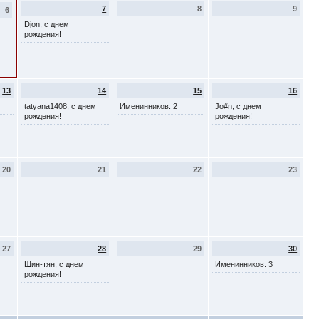
7
8
9
6
Djon, с днем
рождения!
13
14
15
16
tatyana1408, с днем
Именинников: 2
Jo#n, с днем
рождения!
рождения!
20
21
22
23
27
28
29
30
Шин-тян, с днем
Именинников: 3
рождения!