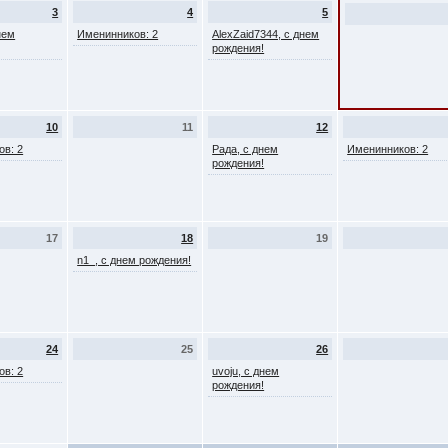
3
4
5
нем
Именинников: 2
AlexZaid7344, с днем
рождения!
10
11
12
ов: 2
Рада, с днем
Именинников: 2
рождения!
17
18
19
n1_, с днем рождения!
24
25
26
ов: 2
uvoju, с днем
рождения!