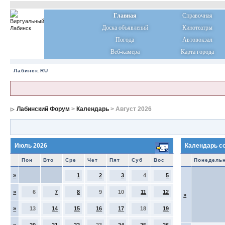
Главная
Справочная
Доска объявлений
Кинотеатры
Погода
Автовокзал
Веб-камера
Карта города
Лабинск.RU
Лабинский Форум
>
Календарь
> Август 2026
Июль 2026
Календарь с
Пон
Вто
Сре
Чет
Пят
Суб
Вос
Понедель
»
1
2
3
4
5
»
6
7
8
9
10
11
12
»
»
13
14
15
16
17
18
19