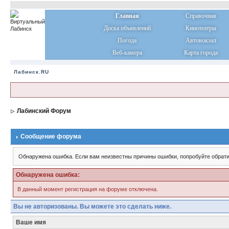
Главная
Справочная
Доска объявлений
Кинотеатры
Погода
Автовокзал
Веб-камера
Карта города
Лабинск.RU
Лабинский Форум
Сообщение форума
Обнаружена ошибка. Если вам неизвестны причины ошибки, попробуйте обрати
Обнаружена ошибка:
В данный момент регистрация на форуме отключена.
Вы не авторизованы. Вы можете это сделать ниже.
Ваше имя