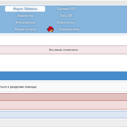
Форум Лабинска
Хроника ЧП
Знакомства
Лаба-ТВ
Фотоальбомы
Новости юга
Медиа-галерея
Покорми птиц
Это меню отключено
ться к разделам помощи.