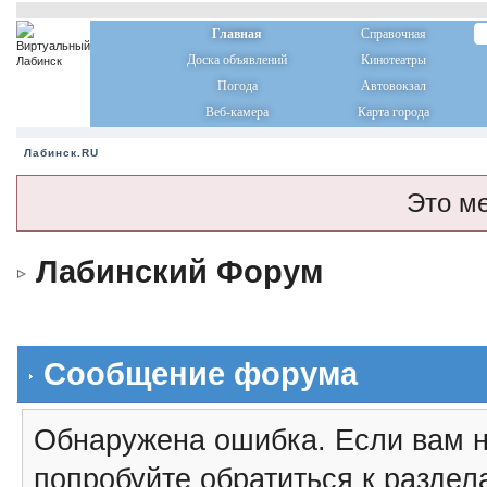
Главная
Справочная
Доска объявлений
Кинотеатры
Погода
Автовокзал
Веб-камера
Карта города
Лабинск.RU
Это м
Лабинский Форум
Сообщение форума
Обнаружена ошибка. Если вам н
попробуйте обратиться к разде