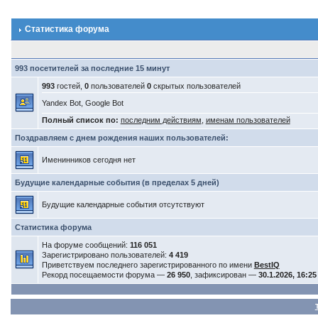
Статистика форума
993 посетителей за последние 15 минут
993
гостей,
0
пользователей
0
скрытых пользователей
Yandex Bot, Google Bot
Полный список по:
последним действиям
,
именам пользователей
Поздравляем с днем рождения наших пользователей:
Именинников сегодня нет
Будущие календарные события (в пределах 5 дней)
Будущие календарные события отсутствуют
Статистика форума
На форуме сообщений:
116 051
Зарегистрировано пользователей:
4 419
Приветствуем последнего зарегистрированного по имени
BestIQ
Рекорд посещаемости форума —
26 950
, зафиксирован —
30.1.2026, 16:25