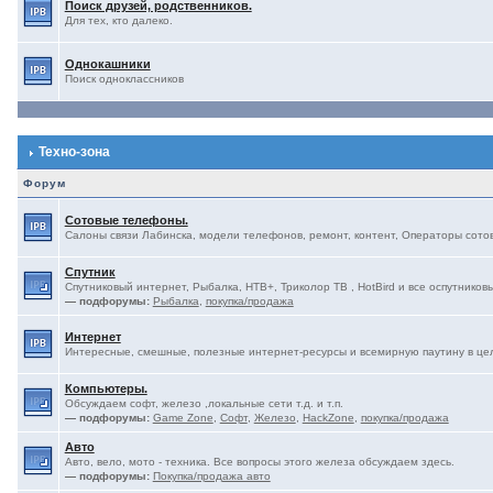
Поиск друзей, родственников.
Для тех, кто далеко.
Однокашники
Поиск одноклассников
Техно-зона
Форум
Сотовые телефоны.
Салоны связи Лабинска, модели телефонов, ремонт, контент, Операторы сотово
Спутник
Спутниковый интернет, Рыбалка, НТВ+, Триколор ТВ , HotBird и все оспутниковы
— подфорумы:
Рыбалка
,
покупка/продажа
Интернет
Интересные, смешные, полезные интернет-ресурсы и всемирную паутину в це
Компьютеры.
Обсуждаем софт, железо ,локальные сети т.д. и т.п.
— подфорумы:
Game Zone
,
Софт
,
Железо
,
HackZone
,
покупка/продажа
Авто
Авто, вело, мото - техника. Все вопросы этого железа обсуждаем здесь.
— подфорумы:
Покупка/продажа авто