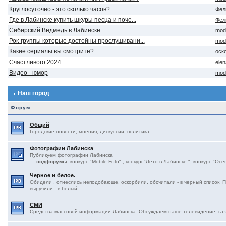
Круглосуточно - это сколько часов?..
Фел
Где в Лабинске купить шкуры песца и поче...
Фел
Сибирский Ведмедь в Лабинске.
mod
Рок-группы которые достойны прослушивани...
mod
Какие сериалы вы смотрите?
оск
Счастливого 2024
ele
Видео - юмор
mod
Наш город
Форум
Общий
Городские новости, мнения, дискуссии, политика
Фотографии Лабинска
Публикуем фотографии Лабинска
— подфорумы:
конкурс "Mobile Foto".
,
конкурс"Лето в Лабинске."
,
конкурс "Осе
Черное и белое.
Обидели , отнеслись неподобающе, оскорбили, обсчитали - в черный список. 
выручили - в белый.
СМИ
Средства массовой информации Лабинска. Обсуждаем наше телевидение, газе