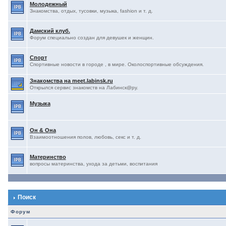
Молодежный
Знакомства, отдых, тусовки, музыка, fashion и т. д.
Дамский клуб.
Форум специально создан для девушек и женщин.
Спорт
Спортивные новости в городе , в мире. Околоспортивные обсуждения.
Знакомства на meet.labinsk.ru
Открылся сервис знакомств на Лабинск@ру.
Музыка
Он & Она
Взаимоотношения полов, любовь, секс и т. д.
Материнство
вопросы материнства, ухода за детьми, воспитания
Поиск
Форум