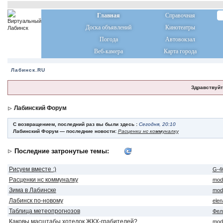
Главная
Справочная
Доска объявлений
Кинотеатры
Погода
Автовокзал
Веб-камера
Карта города
Лабинск.RU
Здравствуйт
Лабинский Форум
С возвращением, последний раз вы были здесь :
Сегодня, 20:10
Лабинский Форум — последние новости:
Расценки нс коммуналку
Последние затронутые темы:
Рисуем вместе :)
G-4
Расценки нс коммуналку
mod
Зима в Лабинске
mod
Лабинск по-новому
ele
Таблица метеопрогнозов
Фел
Каковы масштабы хотелок ЖКХ-грабителей?
mod