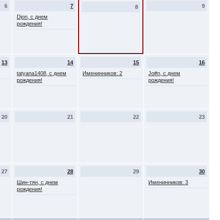
6
7
9
8
Djon, с днем
рождения!
13
14
15
16
tatyana1408, с днем
Именинников: 2
Jo#n, с днем
рождения!
рождения!
20
21
22
23
27
28
29
30
Шин-тян, с днем
Именинников: 3
рождения!