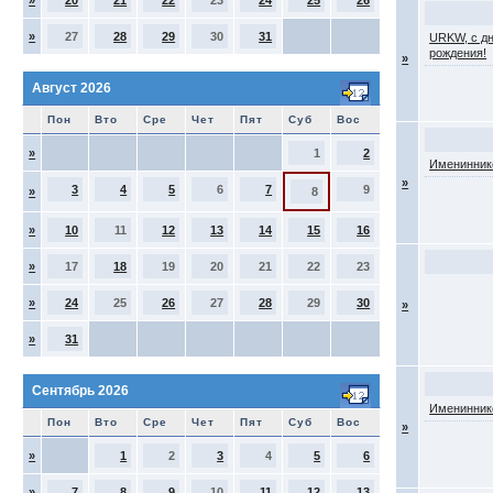
»
20
21
22
23
24
25
26
»
27
28
29
30
31
URKW, с д
рождения!
»
Август 2026
Пон
Вто
Сре
Чет
Пят
Суб
Вос
»
1
2
Именинник
»
3
4
5
6
7
9
»
8
»
10
11
12
13
14
15
16
»
17
18
19
20
21
22
23
»
24
25
26
27
28
29
30
»
»
31
Сентябрь 2026
Именинник
Пон
Вто
Сре
Чет
Пят
Суб
Вос
»
»
1
2
3
4
5
6
»
7
8
9
10
11
12
13