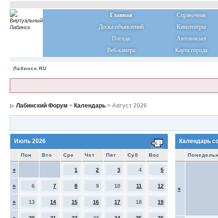
Главная
Справочная
Доска объявлений
Кинотеатры
Погода
Автовокзал
Веб-камера
Карта города
Лабинск.RU
Лабинский Форум
>
Календарь
> Август 2026
Июль 2026
Календарь с
Пон
Вто
Сре
Чет
Пят
Суб
Вос
Понедель
»
1
2
3
4
5
»
6
7
8
9
10
11
12
»
»
13
14
15
16
17
18
19