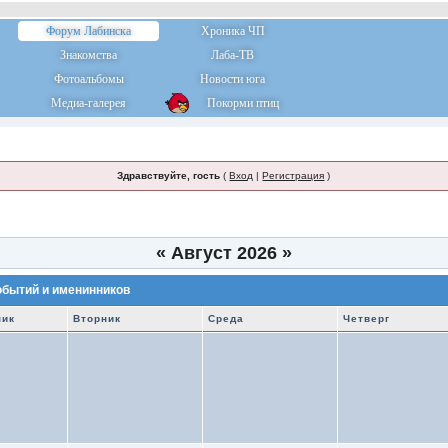
Форум Лабинска
Хроника ЧП
Знакомства
Лаба-ТВ
Фотоальбомы
Новости юга
Медиа-галерея
Покорми птиц
Здравствуйте, гость
(
Вход
|
Регистрация
)
«
Август 2026
»
обытий и именинников
ник
Вторник
Среда
Четверг