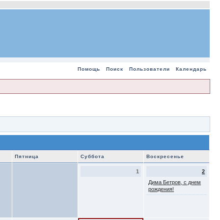
Помощь
Поиск
Пользователи
Календарь
Пятница
Суббота
Воскресенье
1
2
Дима Бетров, с днем
рождения!