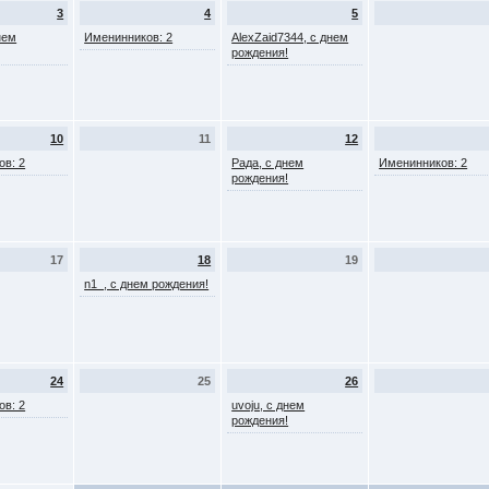
3
4
5
нем
Именинников: 2
AlexZaid7344, с днем
рождения!
10
11
12
ов: 2
Рада, с днем
Именинников: 2
рождения!
17
18
19
n1_, с днем рождения!
24
25
26
ов: 2
uvoju, с днем
рождения!