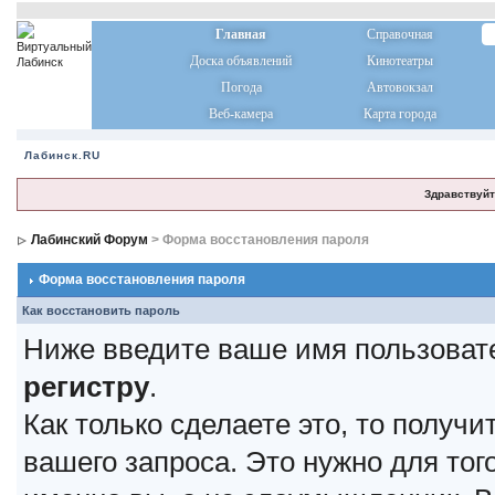
Главная
Справочная
Доска объявлений
Кинотеатры
Погода
Автовокзал
Веб-камера
Карта города
Лабинск.RU
Здравствуйт
Лабинский Форум
> Форма восстановления пароля
Форма восстановления пароля
Как восстановить пароль
Ниже введите ваше имя пользоват
регистру
.
Как только сделаете это, то получ
вашего запроса. Это нужно для тог