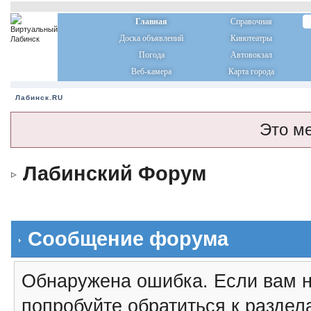
Главная
Справочная
Доска объявлений
Кинотеатры
Погода
Автовокзал
Веб-камера
Карта города
Лабинск.RU
Это м
Лабинский Форум
Сообщение форума
Обнаружена ошибка. Если вам н
попробуйте обратиться к разде