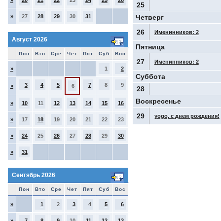
»
20
21
22
23
24
25
26
25
»
27
28
29
30
31
Четверг
26
Именинников: 2
Август 2026
Пятница
Пон
Вто
Сре
Чет
Пят
Суб
Вос
27
Именинников: 2
»
1
2
Суббота
3
4
5
7
8
9
»
6
28
Воскресенье
»
10
11
12
13
14
15
16
29
yogo, с днем рождения!
»
17
18
19
20
21
22
23
»
24
25
26
27
28
29
30
»
31
Сентябрь 2026
Пон
Вто
Сре
Чет
Пят
Суб
Вос
»
1
2
3
4
5
6
»
7
8
9
10
11
12
13