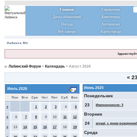
Главная
Справочная
Доска объявлений
Кинотеатры
Погода
Автовокзал
Веб-камера
Карта города
Лабинск.RU
Здравствуйт
Лабинский Форум
>
Календарь
> Август 2026
«
23
Июнь 2025
Июль 2026
Понедельник
Пон
Вто
Сре
Чет
Пят
Суб
Вос
23
Именинников: 3
»
1
2
3
4
5
Вторник
»
6
7
8
9
10
11
12
24
arvaal, с днем рождения
»
13
14
15
16
17
18
19
Среда