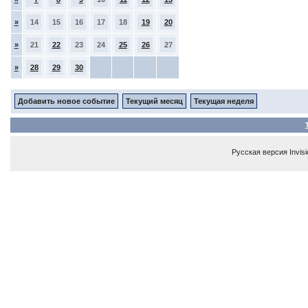
»
14
15
16
17
18
19
20
»
21
22
23
24
25
26
27
»
28
29
30
Добавить новое событие
Текущий месяц
Текущая неделя
Русская версия
Invis