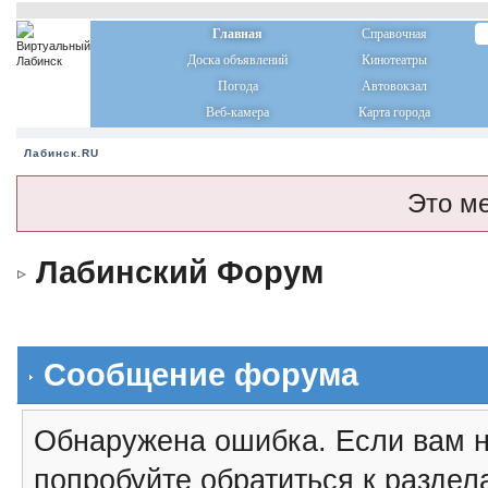
Главная
Справочная
Доска объявлений
Кинотеатры
Погода
Автовокзал
Веб-камера
Карта города
Лабинск.RU
Это м
Лабинский Форум
Сообщение форума
Обнаружена ошибка. Если вам н
попробуйте обратиться к разде